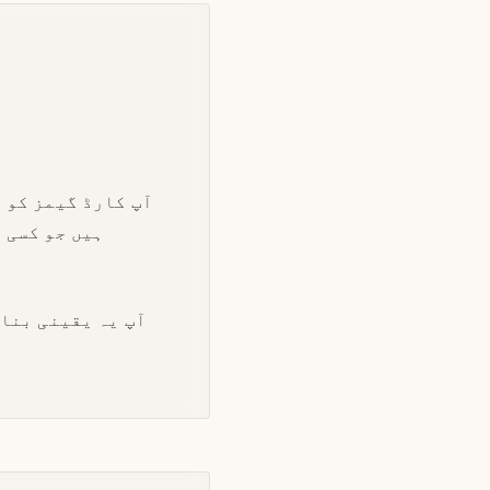
آپ کارڈ گیمز کو 
ہیں جو کسی 
آپ یہ یقینی بنان