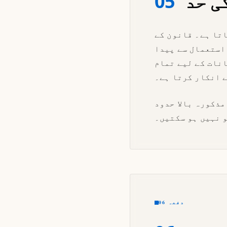
ی حد
05
اتا ہے۔ قانون کے
 استعمال سے پیدا
نات کے لیے تمام
 انکار کرتا ہے۔
ذکورہ بالا حدود
و نہیں ہو سکتیں۔
دفعہ 06