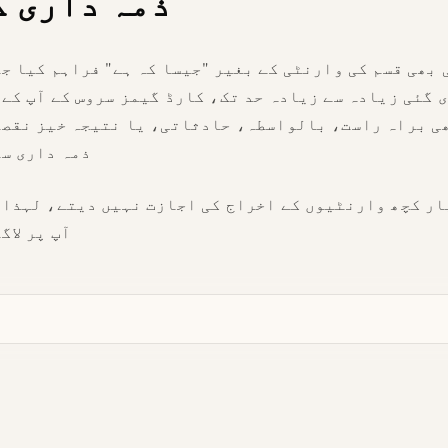
ذمہ داری ک
 بھی قسم کی وارنٹی کے بغیر "جیسا کہ ہے" فراہم کیا ج
 گئی زیادہ سے زیادہ حد تک، کارڈ گیمز سروس کے آپ کے
ی براہ راست، بالواسطہ، حادثاتی، یا نتیجہ خیز نقصا
ذمہ داری سے
ر کچھ وارنٹیوں کے اخراج کی اجازت نہیں دیتے، لہذا م
آپ پر لاگ