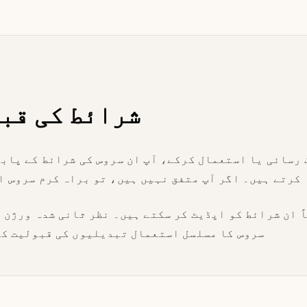
شرائط کی قب
 رسائی یا استعمال کرکے، آپ ان سروس کی شرائط کے پاب
کرتے ہیں۔ اگر آپ متفق نہیں ہیں، تو براہ کرم سروس ا
اً ان شرائط کو اپڈیٹ کر سکتے ہیں۔ نظر ثانی شدہ ورژن 
سروس کا مسلسل استعمال تبدیلیوں کی قبولیت کی