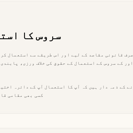
سروس کا است
صرف قانونی مقاصد کے لیے اور اس طریقے سے استعمال کر
اور کے سروس کے استعمال کے حقوق کی خلاف ورزی، پابندی
ے کے ذمہ دار ہیں کہ آپ کا استعمال آپ کے دائرہ اختیا
کسی بھی مقامی قان