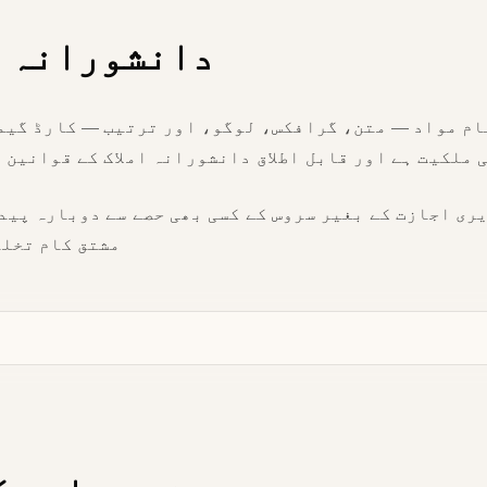
دانشورانہ ا
ام مواد — متن، گرافکس، لوگو، اور ترتیب — کارڈ گیمز
 ملکیت ہے اور قابل اطلاق دانشورانہ املاک کے قوانین 
ری اجازت کے بغیر سروس کے کسی بھی حصے سے دوبارہ پید
مشتق کام تخلی