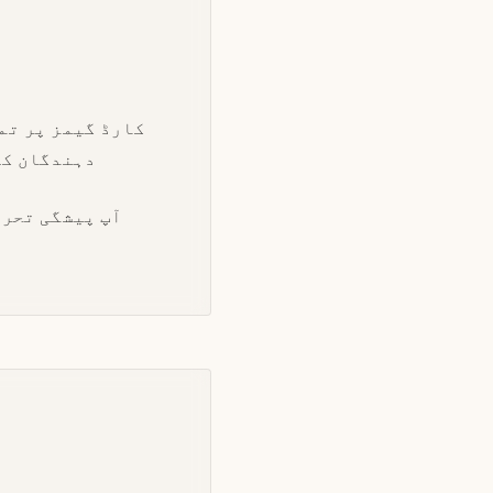
کارڈ گیمز پر تم
دہندگان کی
آپ پیشگی تحری