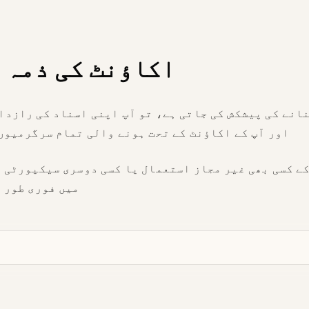
اکاؤنٹ کی ذمہ 
انے کی پیشکش کی جاتی ہے، تو آپ اپنی اسناد کی رازدا
اور آپ کے اکاؤنٹ کے تحت ہونے والی تمام سرگرمیوں
ے کسی بھی غیر مجاز استعمال یا کسی دوسری سیکیورٹی خ
میں فوری طور 