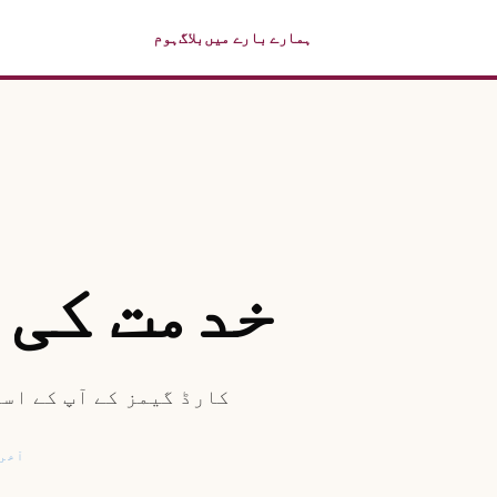
ہمارے بارے میں
بلاگ
ہوم
خدمت کی 
کارڈ گیمز کے آپ کے است
آخری 