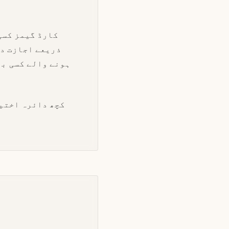
کارڈ گیمز کسی
ذریعے اجازت دی
ہونے والے کسی بھ
کچھ دائرہ اختیا