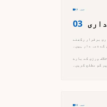
حصہ 03
داری
03
ری برقرار رکھنے
 کے ذمہ دار ہیں۔
لاف ورزی کے بارے
پر کو مطلع کریں۔
حصہ 04