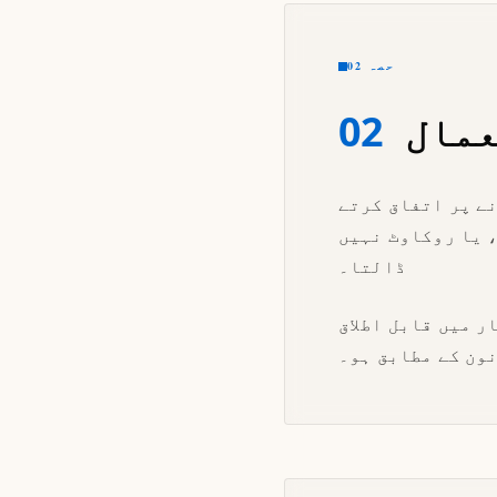
حصہ 02
عمال
02
نے پر اتفاق کرتے
، یا روکاوٹ نہیں
ڈالتا۔
ر میں قابل اطلاق
ون کے مطابق ہو۔