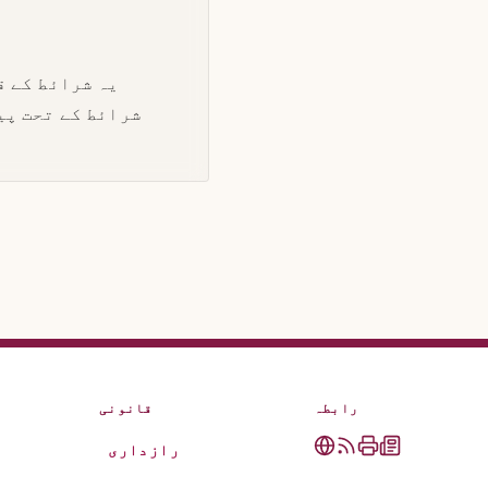
یہ شرائط کے ق
شرائط کے تحت پی
رابطہ
قانونی
رازداری