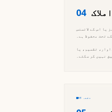
ملاک
04
 یا اس کے لائسنس
کے تحت محفوظ ہے۔
اوار، تقسیم، یا
ق نہیں کر سکتے۔
دفعہ 05