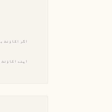
اگر اکاؤنٹ بن
اپنے اکاؤنٹ ک