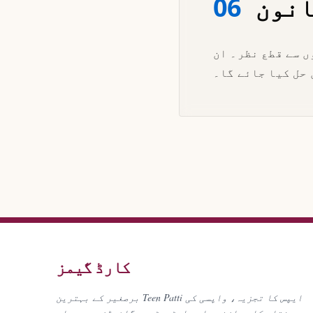
انون
06
ں سے قطع نظر۔ ان
 حل کیا جائے گا۔
کارڈ گیمز
برصغیر کے بہترین Teen Patti ایپس کا تجزیہ، واپسی کی
رفتار کا موازنہ، اور اسٹریٹیجی گائیڈز۔ سے پہلے