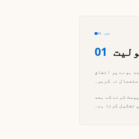
حصہ 01
ولیت
01
ند ہونے پر اتفاق
ستعمال نہ کریں۔
پوسٹ کرنے کے بعد
 تشکیل کرتا ہے۔