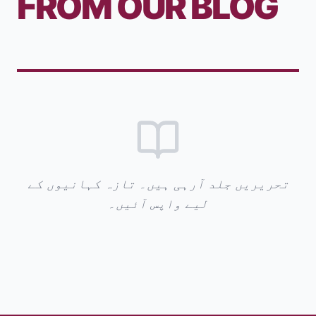
FROM OUR BLOG
تحریریں جلد آرہی ہیں۔ تازہ کہانیوں کے
لیے واپس آئیں۔