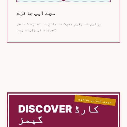
سچے ایپ جائزے
ہر ایپ کا بغیر جھوٹ کا جائزہ — صارف کے اصل
تجربات کی بنیاد پر۔
میری کہانی پڑھیں
DISCOVER کارڈ
گیمز