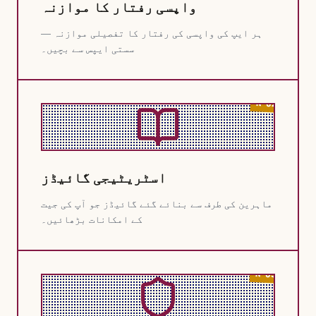
واپسی رفتار کا موازنہ
ہر ایپ کی واپسی کی رفتار کا تفصیلی موازنہ —
سستی ایپس سے بچیں۔
N°02
اسٹریٹیجی گائیڈز
ماہرین کی طرف سے بنائے گئے گائیڈز جو آپ کی جیت
کے امکانات بڑھائیں۔
N°03