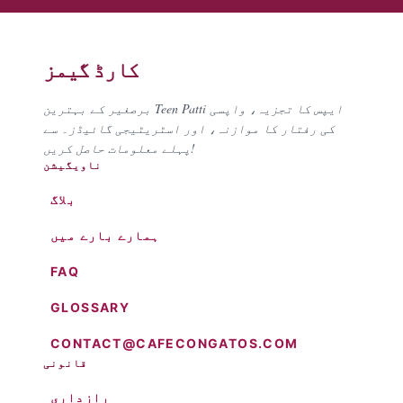
کارڈ گیمز
برصغیر کے بہترین Teen Patti ایپس کا تجزیہ، واپسی
کی رفتار کا موازنہ، اور اسٹریٹیجی گائیڈز۔ سے
پہلے معلومات حاصل کریں!
ناویگیشن
بلاگ
ہمارے بارے میں
FAQ
GLOSSARY
CONTACT@CAFECONGATOS.COM
قانونی
رازداری