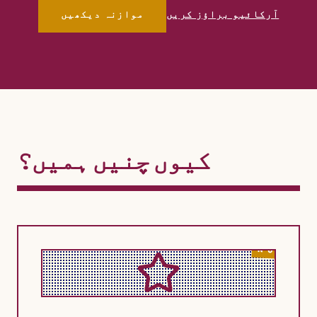
آرکائیو براؤز کریں
موازنہ دیکھیں
کیوں چنیں ہمیں؟
N°01